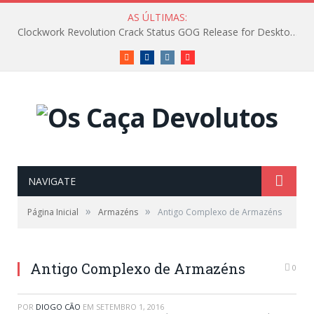
AS ÚLTIMAS:
Clockwork Revolution Crack Status GOG Release for Desktop Reddit
RSS
Facebook
Instagram
Vimeo
NAVIGATE
»
»
Página Inicial
Armazéns
Antigo Complexo de Armazéns
Antigo Complexo de Armazéns
0
POR
DIOGO CÃO
EM
SETEMBRO 1, 2016