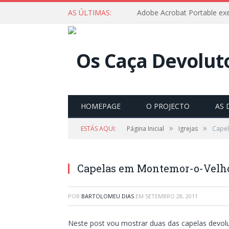
AS ÚLTIMAS:
Adobe Acrobat Portable exe 
HOMEPAGE
O PROJECTO
AS 
»
»
ESTÁS AQUI:
Página Inicial
Igrejas
Capel
Capelas em Montemor-o-Velh
POR
BARTOLOMEU DIAS
EM
SETEMBRO 28, 2011
Neste post vou mostrar duas das capelas devo