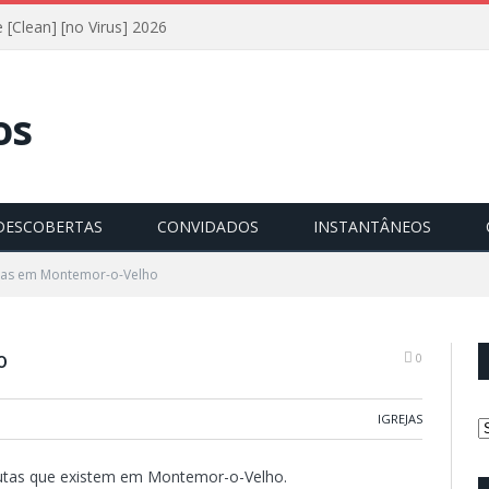
[Clean] [no Virus] 2026
DESCOBERTAS
CONVIDADOS
INSTANTÂNEOS
as em Montemor-o-Velho
o
0
IGREJAS
C
lutas que existem em Montemor-o-Velho.