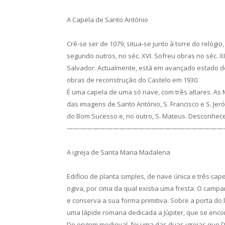
A Capela de Santo António
Crê-se ser de 1079, situa-se junto à torre do relógi
segundo outros, no séc. XVI. Sofreu obras no séc. XI
Salvador. Actualmente, está em avançado estado d
obras de reconstrução do Castelo em 1930.
É uma capela de uma só nave, com três altares. As 
das imagens de Santo António, S. Francisco e S. Je
do Bom Sucesso e, no outro, S. Mateus. Desconhece
————————————————————————
A igreja de Santa Maria Madalena
Edifício de planta simples, de nave única e três ca
ogiva, por cima da qual existia uma fresta. O campa
e conserva a sua forma primitiva. Sobre a porta do l
uma lápide romana dedicada a Júpiter, que se encon
De origem medieval, foi uma das duas igrejas que 