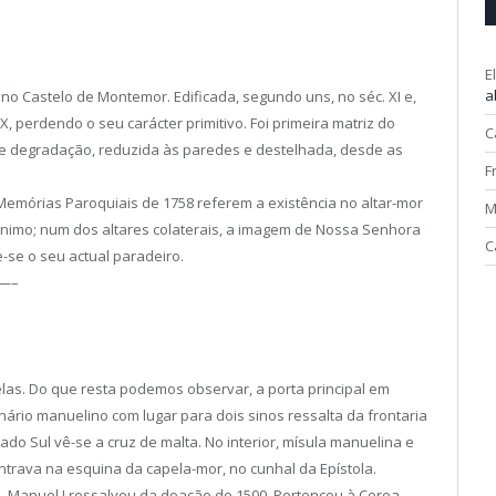
E
a
o, no Castelo de Montemor. Edificada, segundo uns, no séc. XI e,
X, perdendo o seu carácter primitivo. Foi primeira matriz do
C
e degradação, reduzida às paredes e destelhada, desde as
F
Memórias Paroquiais de 1758 referem a existência no altar-mor
M
rónimo; num dos altares colaterais, a imagem de Nossa Senhora
C
-se o seu actual paradeiro.
—–
pelas. Do que resta podemos observar, a porta principal em
nário manuelino com lugar para dois sinos ressalta da frontaria
ado Sul vê-se a cruz de malta. No interior, mísula manuelina e
trava na esquina da capela-mor, no cunhal da Epístola.
D. Manuel I ressalvou da doação de 1500. Pertenceu à Coroa