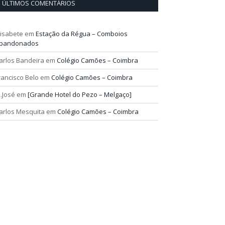
ÚLTIMOS COMENTÁRIOS
lisabete
em
Estação da Régua – Comboios
bandonados
arlos Bandeira
em
Colégio Camões – Coimbra
rancisco Belo
em
Colégio Camões – Coimbra
.José
em
[Grande Hotel do Pezo – Melgaço]
arlos Mesquita
em
Colégio Camões – Coimbra