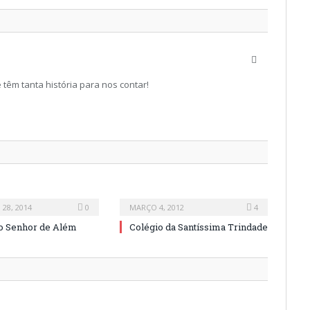
Website
têm tanta história para nos contar!
28, 2014
0
MARÇO 4, 2012
4
o Senhor de Além
Colégio da Santíssima Trindade