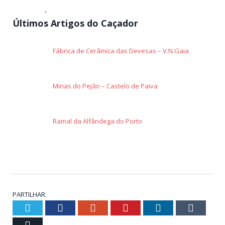
Últimos Artigos do Caçador
Fábrica de Cerâmica das Devesas – V.N.Gaia
Minas do Pejão – Castelo de Paiva
Ramal da Alfândega do Porto
PARTILHAR.
Twitter
Facebook
Google+
Pinterest
LinkedIn
Tumblr
Email