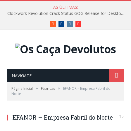
AS ÚLTIMAS:
Clockwork Revolution Crack Status GOG Release for Desktop Reddit
RSS
Facebook
Instagram
Vimeo
NAVIGATE
»
»
Página Inicial
Fábricas
EFANOR – Empresa Fabril do
Norte
EFANOR – Empresa Fabril do Norte
2