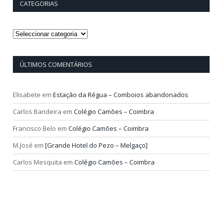
CATEGORIAS
Categorias
ÚLTIMOS COMENTÁRIOS
Elisabete
em
Estação da Régua – Comboios abandonados
Carlos Bandeira
em
Colégio Camões – Coimbra
Francisco Belo
em
Colégio Camões – Coimbra
M.José
em
[Grande Hotel do Pezo – Melgaço]
Carlos Mesquita
em
Colégio Camões – Coimbra