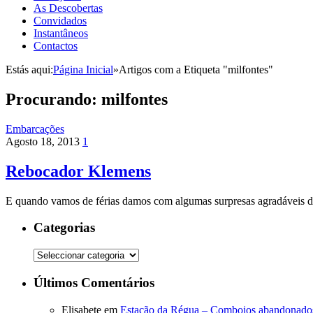
As Descobertas
Convidados
Instantâneos
Contactos
Estás aqui:
Página Inicial
»
Artigos com a Etiqueta "milfontes"
Procurando:
milfontes
Embarcações
Agosto 18, 2013
1
Rebocador Klemens
E quando vamos de férias damos com algumas surpresas agradáveis d
Categorias
Categorias
Últimos Comentários
Elisabete
em
Estação da Régua – Comboios abandonado