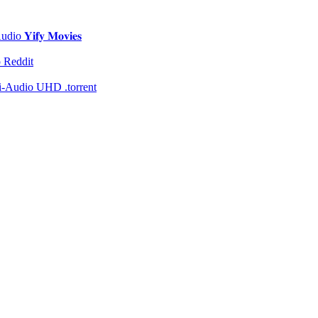
𝐢𝐟𝐲 𝐌𝐨𝐯𝐢𝐞𝐬
 Reddit
i-Audio UHD .torrent