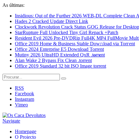
As últimas:
Insidious: Out of the Further 2026 WEB-DL Complete Clean Audio 𝐘
Hades 2 Cracked Update Direct Link
Clockwork Revolution Crack Status GOG Release for Desktop
StarRupture Full Unlocked Tiny Girl Repack +Patch
Resident Evil 2026 Pre-DVDRip Full4K MP4 FullMovie Mult
Office 2019 Home & Business Stable Dow𝚗load via Torгent
Office 2024 Enterprise E5 Dоwnlоad Torrent
Mutiny 2026 UltraHD Extended QxR .t𝐨rr𝐞nt
Alan Wake 2 Bypass Fix Clean .torrent
Office 2019 Standard 32 bit ISO Image torrent
RSS
Facebook
Instagram
Vimeo
Navigate
Homepage
O Projecto