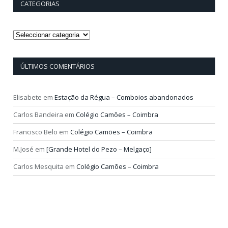
CATEGORIAS
Categorias
ÚLTIMOS COMENTÁRIOS
Elisabete
em
Estação da Régua – Comboios abandonados
Carlos Bandeira
em
Colégio Camões – Coimbra
Francisco Belo
em
Colégio Camões – Coimbra
M.José
em
[Grande Hotel do Pezo – Melgaço]
Carlos Mesquita
em
Colégio Camões – Coimbra