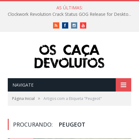
AS ÚLTIMAS:
Clockwork Revolution Crack Status GOG Release for Desktop Reddit
RSS
Facebook
Instagram
Vimeo
NAVIGATE
»
Página Inicial
Artigos com a Etiqueta "Peugeot"
PROCURANDO:
PEUGEOT