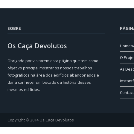
SOBRE
PÁGIN
Os Caça Devolutos
Homep
O Proje
Obrigado por visitarem esta página que tem como
objetivo principal mostrar os nossos trabalhos
As Des
fotográficos na área dos edifícios abandonados e
Instan
dar a conhecer um bocado da história desses
mesmos edifícios.
Contac
Copyright © 2014 Os Caça Devolutos