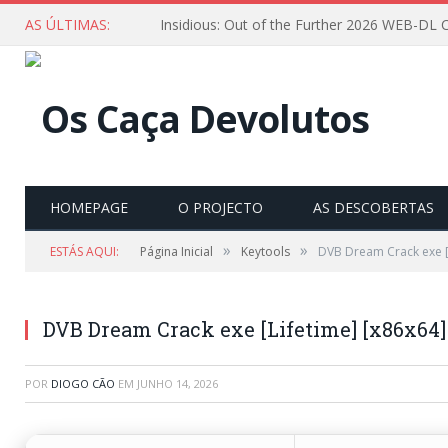
AS ÚLTIMAS:
HOMEPAGE
O PROJECTO
AS DESCOBERTAS
»
»
ESTÁS AQUI:
Página Inicial
Keytools
DVB Dream Crack exe [L
DVB Dream Crack exe [Lifetime] [x86x64] 
POR
DIOGO CÃO
EM
JUNHO 14, 2026