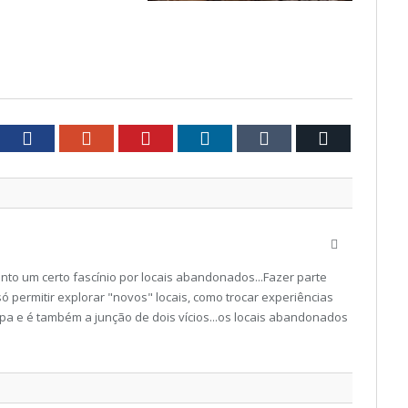
tter
Facebook
Google+
Pinterest
LinkedIn
Tumblr
Email
Website
to um certo fascínio por locais abandonados...Fazer parte
ó permitir explorar "novos" locais, como trocar experiências
a e é também a junção de dois vícios...os locais abandonados