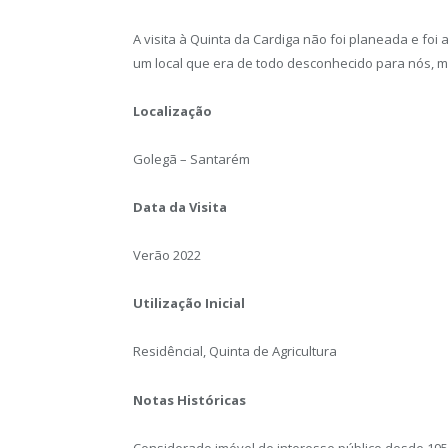
A visita à Quinta da Cardiga não foi planeada e fo
um local que era de todo desconhecido para nós, ma
Localização
Golegã – Santarém
Data da Visita
Verão 2022
Utilização Inicial
Residêncial, Quinta de Agricultura
Notas Históricas
Considerado imóvel de interesse público desde 195