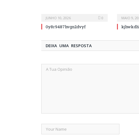
JUNHO 10, 2026
0
MAIO 9, 20
0y8r9487hvgn2dvyf
kjhwkdh
DEIXA UMA RESPOSTA