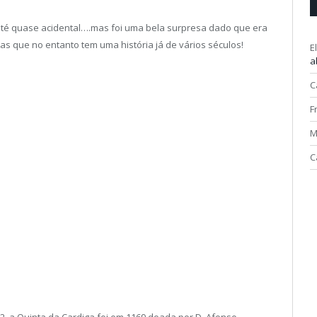
i até quase acidental….mas foi uma bela surpresa dado que era
s que no entanto tem uma história já de vários séculos!
E
a
C
F
M
C
2, a Quinta da Cardiga foi em 1169 doada por D. Afonso