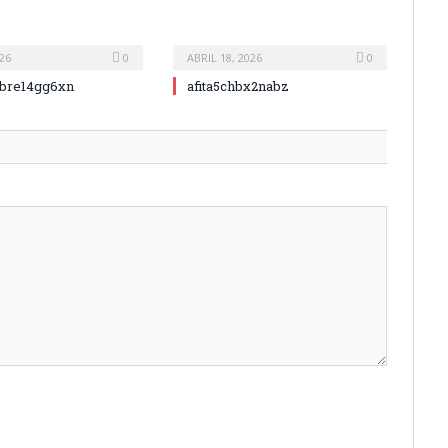
26
0
ABRIL 18, 2026
0
bre14gg6xn
afita5chbx2nabz