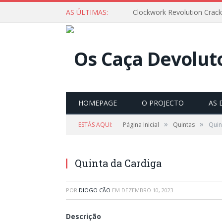
AS ÚLTIMAS:
Clockwork Revolution Crack
HOMEPAGE
O PROJECTO
AS 
»
»
ESTÁS AQUI:
Página Inicial
Quintas
Quin
Quinta da Cardiga
POR
DIOGO CÃO
EM
DEZEMBRO 10, 2023
Descrição