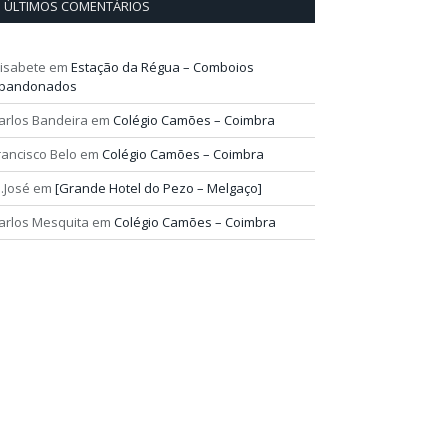
ÚLTIMOS COMENTÁRIOS
lisabete
em
Estação da Régua – Comboios
bandonados
arlos Bandeira
em
Colégio Camões – Coimbra
rancisco Belo
em
Colégio Camões – Coimbra
.José
em
[Grande Hotel do Pezo – Melgaço]
arlos Mesquita
em
Colégio Camões – Coimbra