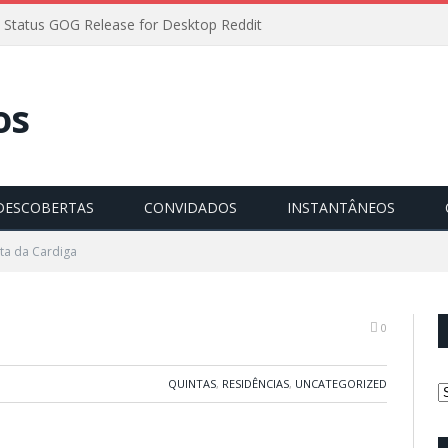
 Status GOG Release for Desktop Reddit
DESCOBERTAS
CONVIDADOS
INSTANTÂNEOS
ta da Cardiga
0
QUINTAS
,
RESIDÊNCIAS
,
UNCATEGORIZED
C