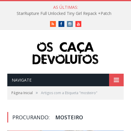
AS ÚLTIMAS:
StarRupture Full Unlocked Tiny Girl Repack +Patch
RSS
Facebook
Instagram
Vimeo
NAVIGATE
»
Página Inicial
Artigos com a Etiqueta "mosteiro"
PROCURANDO:
MOSTEIRO