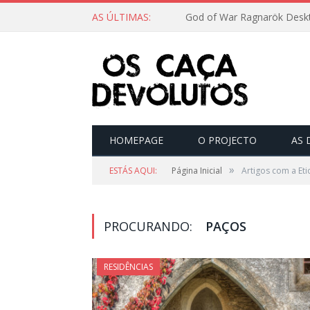
AS ÚLTIMAS:
God of War Ragnarök Deskt
HOMEPAGE
O PROJECTO
AS 
»
ESTÁS AQUI:
Página Inicial
Artigos com a Et
PROCURANDO:
PAÇOS
RESIDÊNCIAS