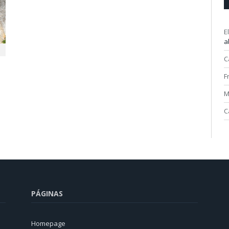
E
a
C
F
M
C
PÁGINAS
Homepage