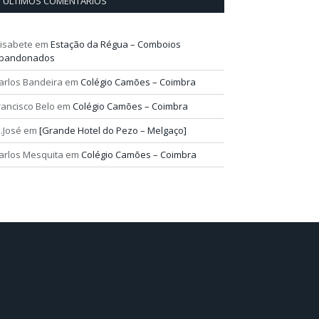
ÚLTIMOS COMENTÁRIOS
lisabete
em
Estação da Régua – Comboios
bandonados
arlos Bandeira
em
Colégio Camões – Coimbra
rancisco Belo
em
Colégio Camões – Coimbra
.José
em
[Grande Hotel do Pezo – Melgaço]
arlos Mesquita
em
Colégio Camões – Coimbra