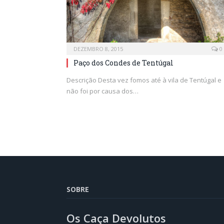
DEZEMBRO 8, 2015
0
Paço dos Condes de Tentúgal
Descrição Desta vez fomos até à vila de Tentúgal e
não foi por causa dos…
SOBRE
Os Caça Devolutos