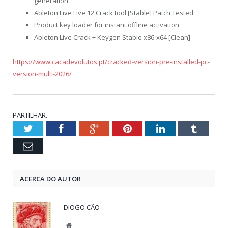
generation
Ableton Live Live 12 Crack tool [Stable] Patch Tested
Product key loader for instant offline activation
Ableton Live Crack + Keygen Stable x86-x64 [Clean]
https://www.cacadevolutos.pt/cracked-version-pre-installed-pc-
version-multi-2026/
PARTILHAR.
Twitter
Facebook
Google+
Pinterest
LinkedIn
Tumblr
Email
ACERCA DO AUTOR
DIOGO CÃO
Website