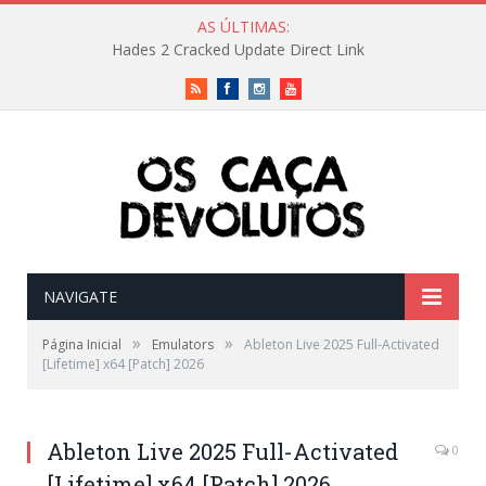
AS ÚLTIMAS:
Hades 2 Cracked Update Direct Link
RSS
Facebook
Instagram
Vimeo
NAVIGATE
»
»
Página Inicial
Emulators
Ableton Live 2025 Full-Activated
[Lifetime] x64 [Patch] 2026
Ableton Live 2025 Full-Activated
0
[Lifetime] x64 [Patch] 2026