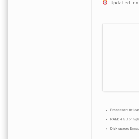
Updated on
Processor:
At lea
RAM:
4 GB or high
Disk space:
Enough