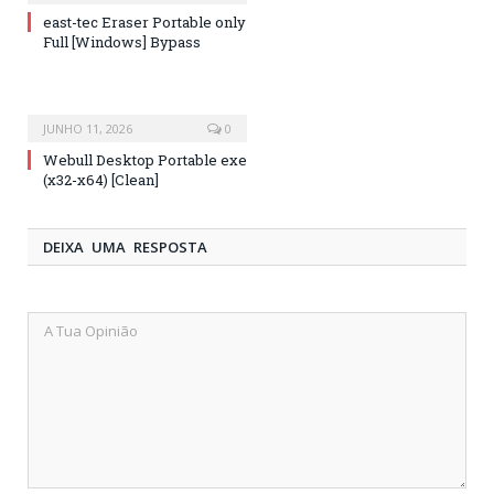
east-tec Eraser Portable only
Full [Windows] Bypass
JUNHO 11, 2026
0
Webull Desktop Portable exe
(x32-x64) [Clean]
DEIXA UMA RESPOSTA