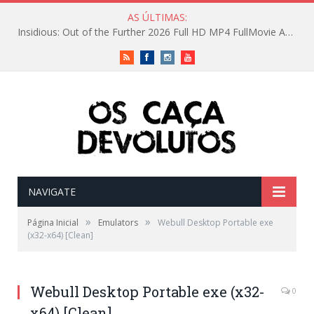
AS ÚLTIMAS:
Insidious: Out of the Further 2026 Full HD MP4 FullMovie AAC 2.0 RARBG High Speed T𝐨𝐫𝐫ent
RSS
Facebook
Instagram
Vimeo
NAVIGATE
»
»
Página Inicial
Emulators
Webull Desktop Portable exe
(x32-x64) [Clean]
Webull Desktop Portable exe (x32-
0
x64) [Clean]