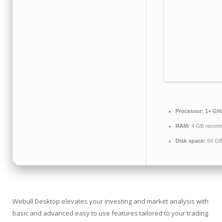
Processor:
1+ GHz
RAM:
4 GB recom
Disk space:
64 GB 
Webull Desktop elevates your investing and market analysis with
basic and advanced easy to use features tailored to your trading