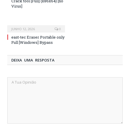
Crack tool [Full] (x86x64) [no
Virus]
JUNHO 12, 2026
0
east-tec Eraser Portable only
Full [Windows] Bypass
DEIXA UMA RESPOSTA