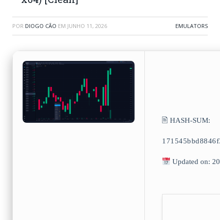
POR
DIOGO CÃO
EM
JUNHO 11, 2026
EMULATORS
🖹 HASH-SUM:
171545bbd8846f
Updated on: 2