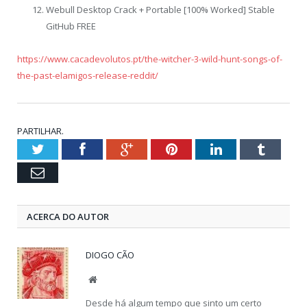
Webull Desktop Crack + Portable [100% Worked] Stable
GitHub FREE
https://www.cacadevolutos.pt/the-witcher-3-wild-hunt-songs-of-
the-past-elamigos-release-reddit/
PARTILHAR.
Twitter
Facebook
Google+
Pinterest
LinkedIn
Tumblr
Email
ACERCA DO AUTOR
DIOGO CÃO
Website
Desde há algum tempo que sinto um certo