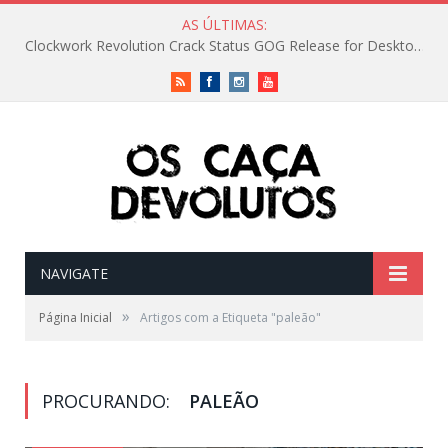
AS ÚLTIMAS:
Clockwork Revolution Crack Status GOG Release for Desktop Reddit
RSS
Facebook
Instagram
Vimeo
NAVIGATE
»
Página Inicial
Artigos com a Etiqueta "paleão"
PROCURANDO:
PALEÃO