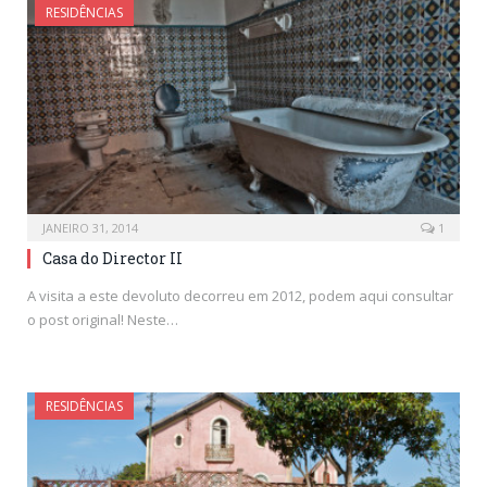
RESIDÊNCIAS
JANEIRO 31, 2014
1
Casa do Director II
A visita a este devoluto decorreu em 2012, podem aqui consultar
o post original! Neste…
RESIDÊNCIAS