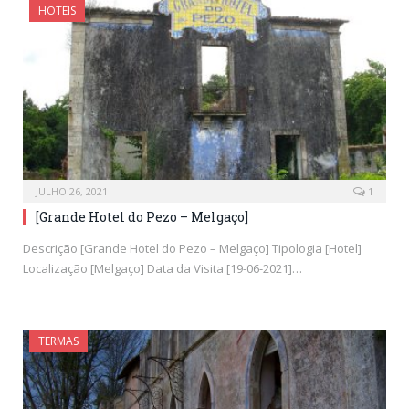
HOTEIS
JULHO 26, 2021
1
[Grande Hotel do Pezo – Melgaço]
Descrição [Grande Hotel do Pezo – Melgaço] Tipologia [Hotel]
Localização [Melgaço] Data da Visita [19-06-2021]…
TERMAS