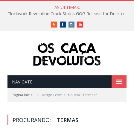
AS ÚLTIMAS:
Clockwork Revolution Crack Status GOG Release for Desktop Reddit
RSS
Facebook
Instagram
Vimeo
NAVIGATE
»
Página Inicial
Artigos com a Etiqueta "Termas"
PROCURANDO:
TERMAS