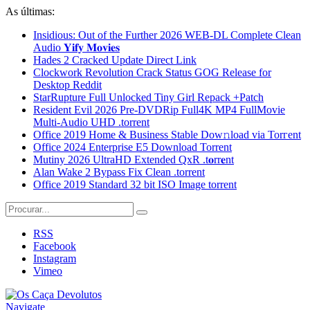
As últimas:
Insidious: Out of the Further 2026 WEB-DL Complete Clean
Audio 𝐘𝐢𝐟𝐲 𝐌𝐨𝐯𝐢𝐞𝐬
Hades 2 Cracked Update Direct Link
Clockwork Revolution Crack Status GOG Release for
Desktop Reddit
StarRupture Full Unlocked Tiny Girl Repack +Patch
Resident Evil 2026 Pre-DVDRip Full4K MP4 FullMovie
Multi-Audio UHD .torrent
Office 2019 Home & Business Stable Dow𝚗load via Torгent
Office 2024 Enterprise E5 Dоwnlоad Torrent
Mutiny 2026 UltraHD Extended QxR .t𝐨rr𝐞nt
Alan Wake 2 Bypass Fix Clean .torrent
Office 2019 Standard 32 bit ISO Image torrent
RSS
Facebook
Instagram
Vimeo
Navigate