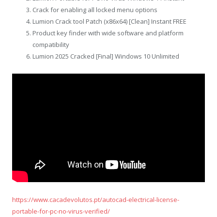
Crack for enabling all locked menu options
Lumion Crack tool Patch (x86x64) [Clean] Instant FREE
Product key finder with wide software and platform
compatibility
Lumion 2025 Cracked [Final] Windows 10 Unlimited
https://www.cacadevolutos.pt/autocad-electrical-license-
portable-for-pc-no-virus-verified/