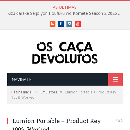
AS ÚLTIMAS:
Kizu darake Seijo yori Houfuku wo Komete Season 2 2026 CAMRip 4K Updated Audio QxR Verified T𝐨𝐫𝐫𝐞nt
RSS
Facebook
Instagram
Vimeo
NAVIGATE
»
»
Página Inicial
Emulators
Lumion Portable + Product Key
100% Worked
Lumion Portable + Product Key
0
100% Worked