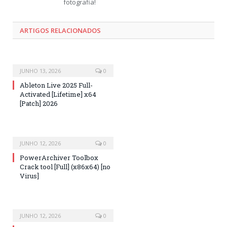
fotografia!
ARTIGOS RELACIONADOS
JUNHO 13, 2026
0
Ableton Live 2025 Full-
Activated [Lifetime] x64
[Patch] 2026
JUNHO 12, 2026
0
PowerArchiver Toolbox
Crack tool [Full] (x86x64) [no
Virus]
JUNHO 12, 2026
0