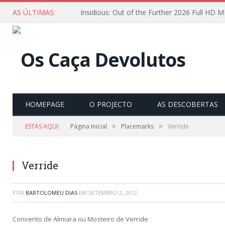
AS ÚLTIMAS:
HOMEPAGE
O PROJECTO
AS DESCOBERTAS
»
»
ESTÁS AQUI:
Página Inicial
Placemarks
Verride
Verride
POR
BARTOLOMEU DIAS
EM
SETEMBRO 2, 2012
Convento de Almiara ou Mosteiro de Verride