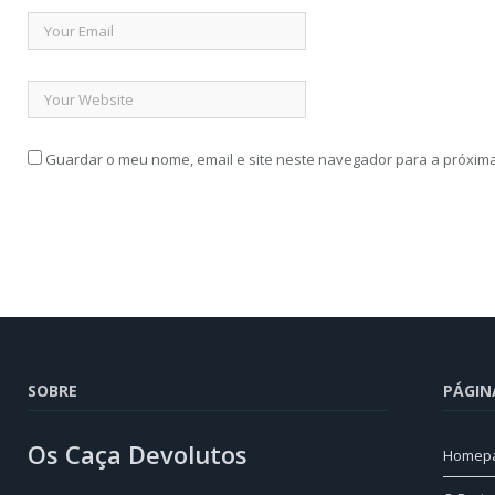
Guardar o meu nome, email e site neste navegador para a próxim
SOBRE
PÁGIN
Os Caça Devolutos
Homep