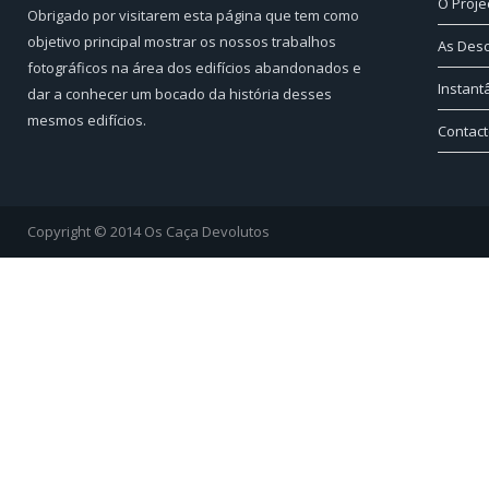
O Proje
Obrigado por visitarem esta página que tem como
objetivo principal mostrar os nossos trabalhos
As Des
fotográficos na área dos edifícios abandonados e
Instan
dar a conhecer um bocado da história desses
mesmos edifícios.
Contac
Copyright © 2014 Os Caça Devolutos