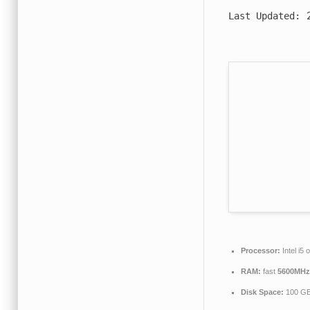
2
Last Updated:
Processor:
Intel i5
RAM:
fast
5600MHz
Disk Space:
100 G