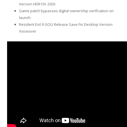
Version HDR10+ 2026
Game patch bypasses digital ownership verification on
launch
Resident Evil 9 GOG Release Save Fix Desktop Version
Voiceover