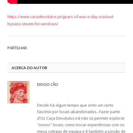
https://www.cacadevolutos.pt/gears-of-war-e-day-cracked-
bypass-steam-for-windows/
Twit
Fac
Goo
Pin
Lin
Tu
Em
PARTILHAR.
ACERCA DO AUTOR
DIOGO CÃO
Website
Desde há algum tempo que sinto um certo
fascínio por locais abandonados...Fazer parte
d'Os Caça Devolutos irá não só permitir explorar
"novos" locais, como trocar experiências com os
meus colegas de equipa e é também a junção de