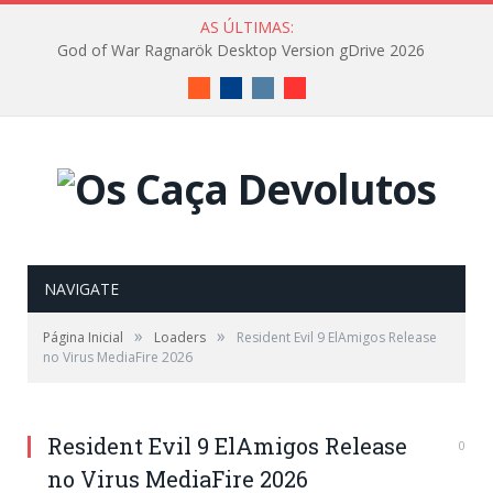
AS ÚLTIMAS:
God of War Ragnarök Desktop Version gDrive 2026
RSS
Facebook
Instagram
Vimeo
NAVIGATE
»
»
Página Inicial
Loaders
Resident Evil 9 ElAmigos Release
no Virus MediaFire 2026
Resident Evil 9 ElAmigos Release
0
no Virus MediaFire 2026