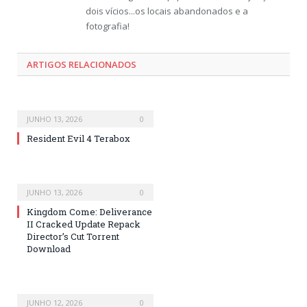
dois vícios...os locais abandonados e a
fotografia!
ARTIGOS RELACIONADOS
JUNHO 13, 2026
0
Resident Evil 4 Terabox
JUNHO 13, 2026
0
Kingdom Come: Deliverance
II Cracked Update Repack
Director’s Cut Torrent
Download
JUNHO 12, 2026
0