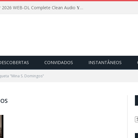
Insidious: Out of the Further 2026 WEB-DL Complete Clean Audio 𝐘𝐢𝐟𝐲 𝐌𝐨𝐯𝐢𝐞𝐬
DESCOBERTAS
CONVIDADOS
INSTANTÂNEOS
iqueta "Mina S. Domingos"
GOS
C