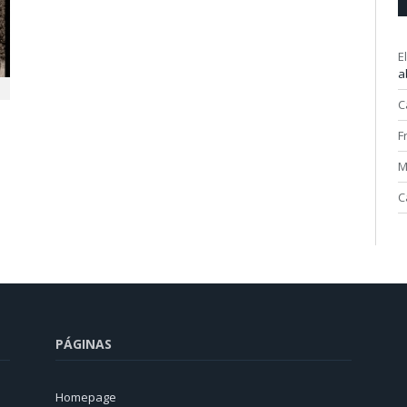
E
a
C
F
M
C
PÁGINAS
Homepage