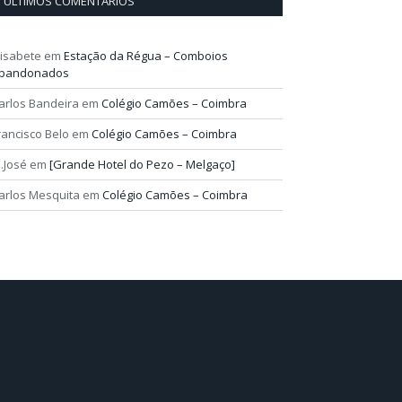
ÚLTIMOS COMENTÁRIOS
lisabete
em
Estação da Régua – Comboios
bandonados
arlos Bandeira
em
Colégio Camões – Coimbra
rancisco Belo
em
Colégio Camões – Coimbra
.José
em
[Grande Hotel do Pezo – Melgaço]
arlos Mesquita
em
Colégio Camões – Coimbra