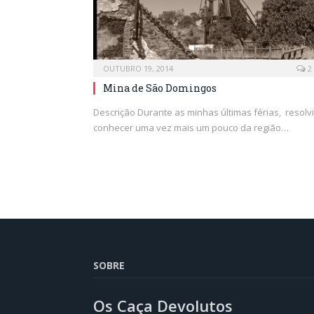
OUTUBRO 19, 2014
2
Mina de São Domingos
Descrição Durante as minhas últimas férias, resolvi
conhecer uma vez mais um pouco da região…
SOBRE
Os Caça Devolutos