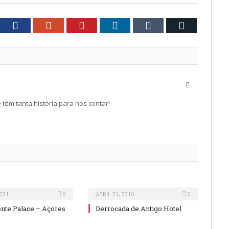
tter
Facebook
Google+
Pinterest
LinkedIn
Tumblr
Email
Website
têm tanta história para nos contar!
021
0
ABRIL 21, 2016
0
nte Palace – Açores
Derrocada de Antigo Hotel