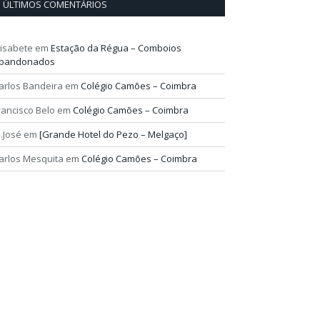
ÚLTIMOS COMENTÁRIOS
lisabete
em
Estação da Régua – Comboios
bandonados
arlos Bandeira
em
Colégio Camões – Coimbra
rancisco Belo
em
Colégio Camões – Coimbra
.José
em
[Grande Hotel do Pezo – Melgaço]
arlos Mesquita
em
Colégio Camões – Coimbra