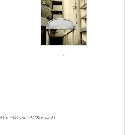
194&tm=6&layout=122&visual=61