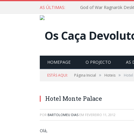
AS ÚLTIMAS:
God of War Ragnarök Deskt
HOMEPAGE
O PROJECTO
AS 
»
»
ESTÁS AQUI:
Página Inicial
Hoteis
Hotel
Hotel Monte Palace
POR
BARTOLOMEU DIAS
EM
FEVEREIRO 11, 2012
Olá,