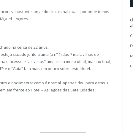
ncontra bastante longe dos locais habituais por onde temos
Miguel – Açores.
E
a
C
F
echado há cerca de 22 anos.
teja situado junto a uma (a nº 1) das 7 maravilhas de
M
a o acesso e “as vistas” uma coisa muito difícil, mas no final,
C
P e o “Guia” fala mais um pouco sobre este Hotel.
dentro e documentar como é normal. apenas deu para estas 3
em em frente ao Hotel – As lagoas das Sete Cidades.