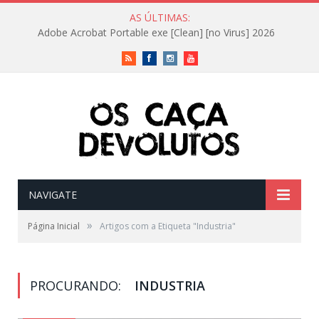
AS ÚLTIMAS:
Adobe Acrobat Portable exe [Clean] [no Virus] 2026
RSS
Facebook
Instagram
Vimeo
NAVIGATE
»
Página Inicial
Artigos com a Etiqueta "Industria"
PROCURANDO:
INDUSTRIA