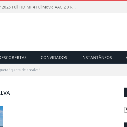
Insidious: Out of the Further 2026 Full HD MP4 FullMovie AAC 2.0 RARBG High Speed T𝐨𝐫𝐫ent
DESCOBERTAS
CONVIDADOS
INSTANTÂNEOS
queta "quinta de arealva"
ALVA
C