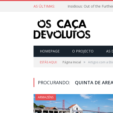
AS ÚLTIMAS:
HOMEPAGE
O PROJECTO
AS 
»
ESTÁS AQUI:
Página Inicial
Artigos com a Eti
PROCURANDO:
QUINTA DE ARE
ARMAZÉNS