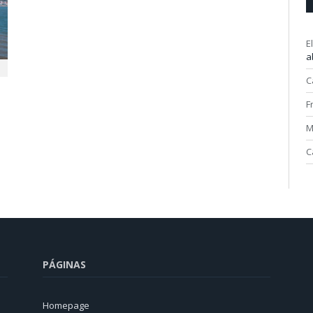
E
a
C
F
M
C
PÁGINAS
Homepage