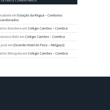
ÚLTIMOS COMENTÁRIOS
lisabete
em
Estação da Régua – Comboios
bandonados
arlos Bandeira
em
Colégio Camões – Coimbra
rancisco Belo
em
Colégio Camões – Coimbra
.José
em
[Grande Hotel do Pezo – Melgaço]
arlos Mesquita
em
Colégio Camões – Coimbra