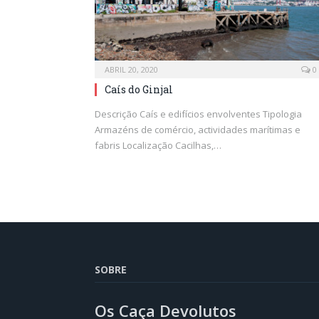
ABRIL 20, 2020
0
Caís do Ginjal
Descrição Caís e edifícios envolventes Tipologia
Armazéns de comércio, actividades marítimas e
fabris Localização Cacilhas,…
SOBRE
Os Caça Devolutos