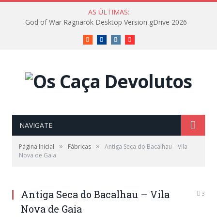
AS ÚLTIMAS:
God of War Ragnarök Desktop Version gDrive 2026
RSS
Facebook
Instagram
Vimeo
NAVIGATE
»
»
Página Inicial
Fábricas
Antiga Seca do Bacalhau – Vila
Nova de Gaia
Antiga Seca do Bacalhau – Vila
3
Nova de Gaia