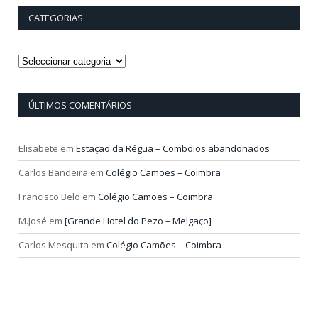
CATEGORIAS
Categorias
ÚLTIMOS COMENTÁRIOS
Elisabete
em
Estação da Régua – Comboios abandonados
Carlos Bandeira
em
Colégio Camões – Coimbra
Francisco Belo
em
Colégio Camões – Coimbra
M.José
em
[Grande Hotel do Pezo – Melgaço]
Carlos Mesquita
em
Colégio Camões – Coimbra